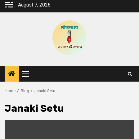
Skip
August 7, 2026
to
content
Primary
Menu
Home
Blog
Janaki Setu
Janaki Setu