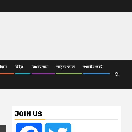
िज्ञान
विदेश
शिक्षा संसार
साहित्य जगत
स्थानीय खबरें
JOIN US