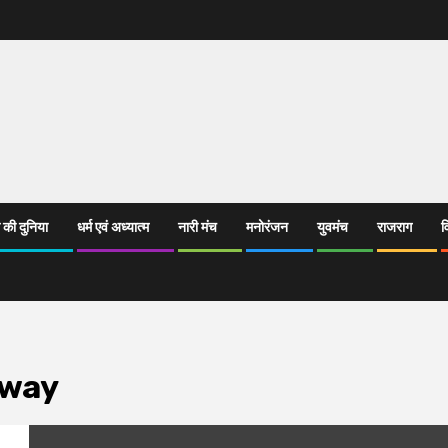
 की दुनिया
धर्म एवं अध्यात्म
नारी मंच
मनोरंजन
युवमंच
राजराग
व
away