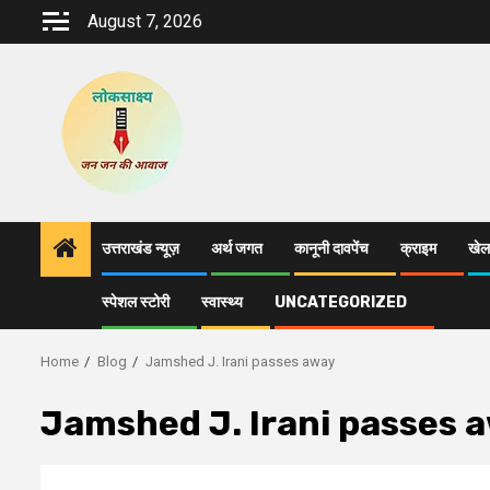
Skip
August 7, 2026
to
content
उत्तराखंड न्यूज़
अर्थ जगत
कानूनी दावपेंच
क्राइम
खेल
स्पेशल स्टोरी
स्वास्थ्य
UNCATEGORIZED
Home
Blog
Jamshed J. Irani passes away
Jamshed J. Irani passes 