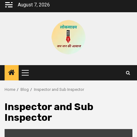
Skip
August 7, 2026
to
content
Primary
Menu
Home
Blog
Inspector and Sub Inspector
Inspector and Sub
Inspector