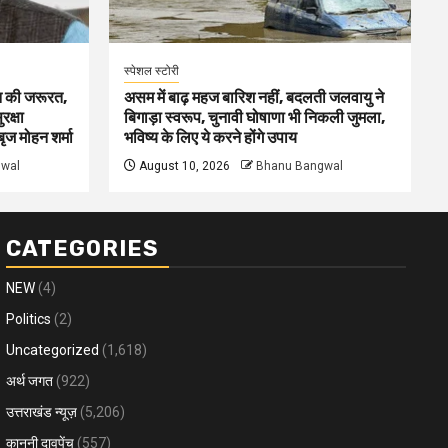
स्पेशल स्टोरी
न की जरूरत,
असम में बाढ़ महज बारिश नहीं, बदलती जलवायु ने
रक्षा
बिगाड़ा स्वरूप, चुनावी घोषाणा भी निकली जुमला,
बृज मोहन शर्मा
भविष्य के लिए ये करने होंगे उपाय
wal
August 10, 2026
Bhanu Bangwal
CATEGORIES
NEW
(4)
Politics
(2)
Uncategorized
(1,618)
अर्थ जगत
(922)
उत्तराखंड न्यूज़
(5,206)
कानूनी दावपेंच
(557)