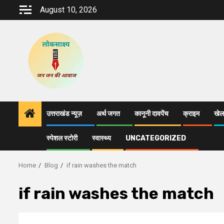
Skip
August 10, 2026
to
content
उत्तराखंड न्यूज़
अर्थ जगत
कानूनी दावपेंच
क्राइम
खेल
स्पेशल स्टोरी
स्वास्थ्य
UNCATEGORIZED
Home
Blog
if rain washes the match
if rain washes the match