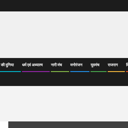
 की दुनिया
धर्म एवं अध्यात्म
नारी मंच
मनोरंजन
युवमंच
राजराग
व