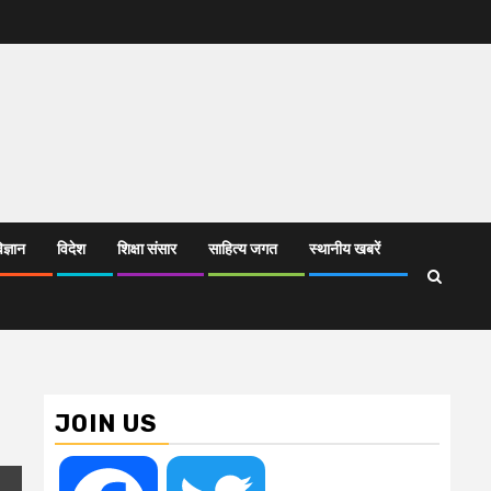
िज्ञान
विदेश
शिक्षा संसार
साहित्य जगत
स्थानीय खबरें
JOIN US