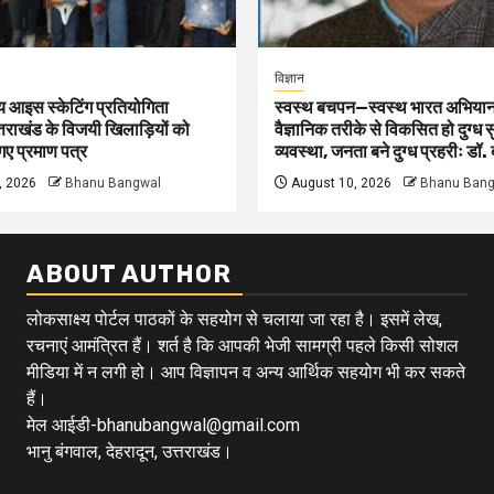
विज्ञान
ीय आइस स्केटिंग प्रतियोगिता
स्वस्थ बचपन—स्वस्थ भारत अभिया
तराखंड के विजयी खिलाड़ियों को
वैज्ञानिक तरीके से विकसित हो दुग्ध सु
ए प्रमाण पत्र
व्यवस्था, जनता बने दुग्ध प्रहरीः डॉ. 
, 2026
Bhanu Bangwal
August 10, 2026
Bhanu Bang
ABOUT AUTHOR
लोकसाक्ष्य पोर्टल पाठकों के सहयोग से चलाया जा रहा है। इसमें लेख,
रचनाएं आमंत्रित हैं। शर्त है कि आपकी भेजी सामग्री पहले किसी सोशल
मीडिया में न लगी हो। आप विज्ञापन व अन्य आर्थिक सहयोग भी कर सकते
हैं।
मेल आईडी-bhanubangwal@gmail.com
भानु बंगवाल, देहरादून, उत्तराखंड।