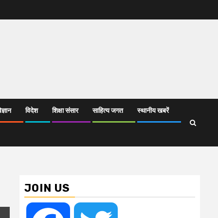
िज्ञान
विदेश
शिक्षा संसार
साहित्य जगत
स्थानीय खबरें
JOIN US