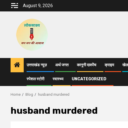
Skip
August 9, 2026
to
content
उत्तराखंड न्यूज़
अर्थ जगत
कानूनी दावपेंच
क्राइम
खेल
स्पेशल स्टोरी
स्वास्थ्य
UNCATEGORIZED
Home
Blog
husband murdered
husband murdered