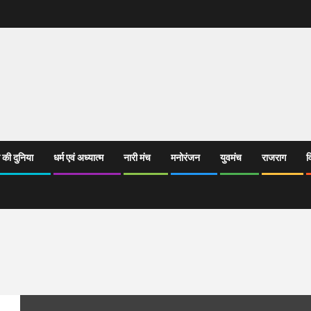
 की दुनिया
धर्म एवं अध्यात्म
नारी मंच
मनोरंजन
युवमंच
राजराग
व