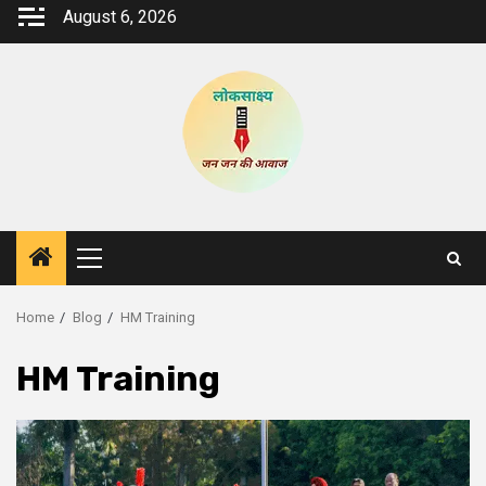
Skip
August 6, 2026
to
content
Primary
Menu
Home
Blog
HM Training
HM Training