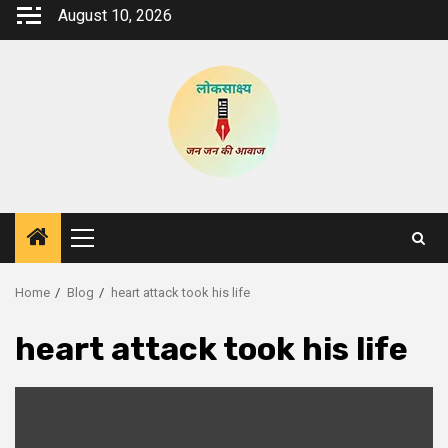
Skip
August 10, 2026
to
content
Primary
Menu
Home
Blog
heart attack took his life
heart attack took his life