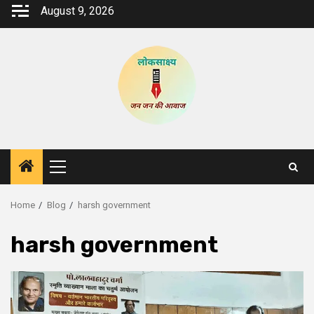
Skip
August 9, 2026
to
content
Primary
Menu
Home
Blog
harsh government
harsh government