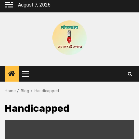
Skip
August 7, 2026
to
content
Primary
Menu
Home
Blog
Handicapped
Handicapped