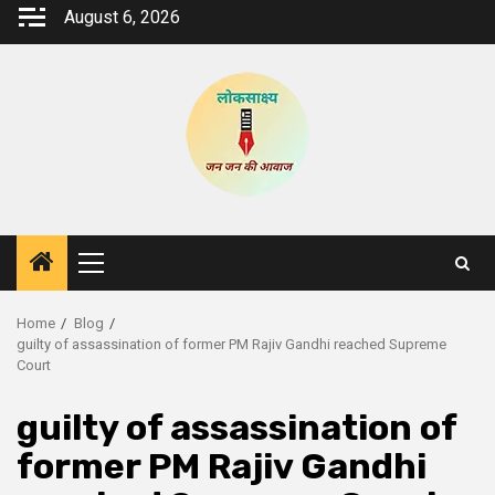
Skip
August 6, 2026
to
content
Primary
Menu
Home
Blog
guilty of assassination of former PM Rajiv Gandhi reached Supreme
Court
guilty of assassination of
former PM Rajiv Gandhi