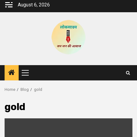
Skip
August 6, 2026
to
content
Primary
Menu
Home
Blog
gold
gold