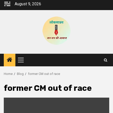
Skip
August 9, 2026
to
content
Primary
Menu
Home
Blog
former CM out of race
former CM out of race