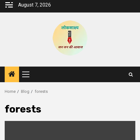
Skip
August 7, 2026
to
content
Primary
Menu
Home
Blog
forests
forests