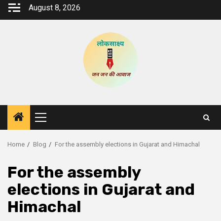
Skip
August 8, 2026
to
content
Primary
Menu
Home
Blog
For the assembly elections in Gujarat and Himachal
For the assembly
elections in Gujarat and
Himachal