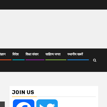
िज्ञान
विदेश
शिक्षा संसार
साहित्य जगत
स्थानीय खबरें
JOIN US