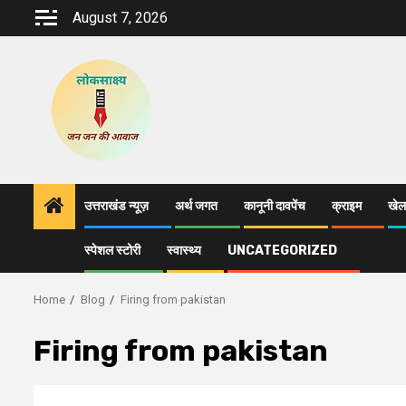
Skip
August 7, 2026
to
content
उत्तराखंड न्यूज़
अर्थ जगत
कानूनी दावपेंच
क्राइम
खेल
स्पेशल स्टोरी
स्वास्थ्य
UNCATEGORIZED
Home
Blog
Firing from pakistan
Firing from pakistan