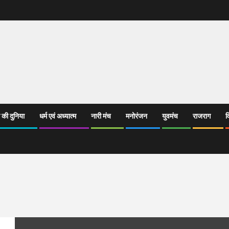
 की दुनिया
धर्म एवं अध्यात्म
नारी मंच
मनोरंजन
युवमंच
राजराग
व