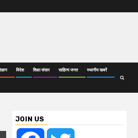
िज्ञान
विदेश
शिक्षा संसार
साहित्य जगत
स्थानीय खबरें
JOIN US