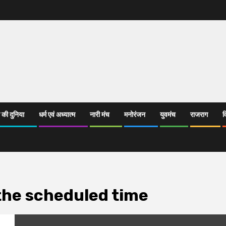
 की दुनिया
धर्म एवं अध्यात्म
नारी मंच
मनोरंजन
युवमंच
राजराग
व
the scheduled time