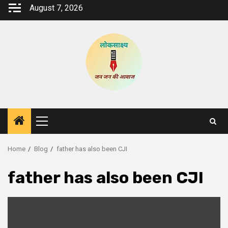
Skip
August 7, 2026
to
content
Primary
Menu
Home
Blog
father has also been CJI
father has also been CJI