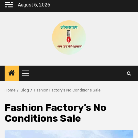
Skip
August 6, 2026
to
content
Primary
Menu
Home
Blog
Fashion Factory’s No Conditions Sale
Fashion Factory’s No
Conditions Sale