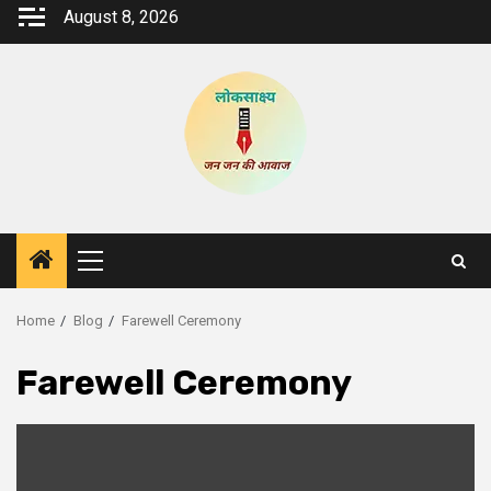
Skip
August 8, 2026
to
content
Primary
Menu
Home
Blog
Farewell Ceremony
Farewell Ceremony