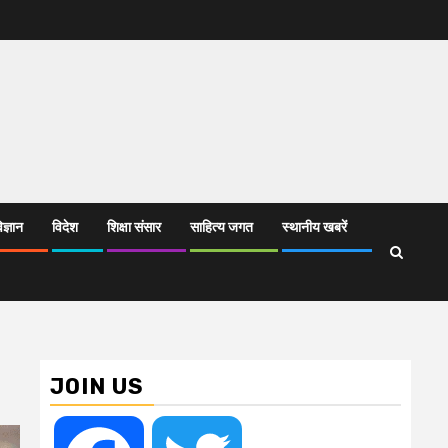
िज्ञान
विदेश
शिक्षा संसार
साहित्य जगत
स्थानीय खबरें
JOIN US