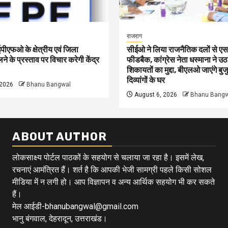
राजराग
 ईपीएफओ के क्षेत्रीय एवं जिला
सीईओ ने लिया राजनैतिक दलों से
े के प्रस्ताव पर विचार करेगी केंद्र
फीडबैक, कांग्रेस नेता धस्माना ने उठ
शिकायतों का मुद्दा, बीएलओ जाएंगे बुजु
दिव्यांगों के घर
 2026
Bhanu Bangwal
August 6, 2026
Bhanu Bangw
ABOUT AUTHOR
लोकसाक्ष्य पोर्टल पाठकों के सहयोग से चलाया जा रहा है। इसमें लेख,
रचनाएं आमंत्रित हैं। शर्त है कि आपकी भेजी सामग्री पहले किसी सोशल
मीडिया में न लगी हो। आप विज्ञापन व अन्य आर्थिक सहयोग भी कर सकते
हैं।
मेल आईडी-bhanubangwal@gmail.com
भानु बंगवाल, देहरादून, उत्तराखंड।