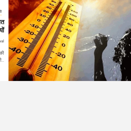
री
ात
यों
wal
 की
...