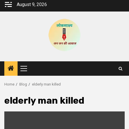
Skip
August 9, 2026
to
content
Primary
Menu
Home
Blog
elderly man killed
elderly man killed