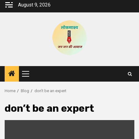
Skip
August 9, 2026
to
content
Primary
Menu
Home
Blog
don’t be an expert
don’t be an expert