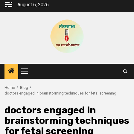
Skip
August 6, 2026
to
content
Primary
Menu
Home
Blog
doctors engaged in brainstorming techniques for fetal screening
doctors engaged in
brainstorming techniques
for fetal screening