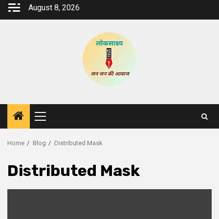
Skip
August 8, 2026
to
content
Primary
Menu
Home
Blog
Distributed Mask
Distributed Mask