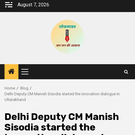
Skip
August 7, 2026
to
content
Primary
Menu
Home
Blog
Delhi Deputy CM Manish Sisodia started the innovation dialogue in
Uttarakhand
Delhi Deputy CM Manish
Sisodia started the