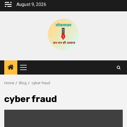
Skip
August 9, 2026
to
content
Primary
Menu
Home
Blog
cyber fraud
cyber fraud