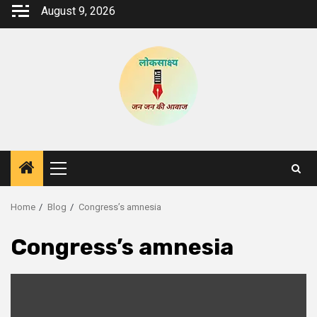
Skip
August 9, 2026
to
content
Primary
Menu
Home
Blog
Congress’s amnesia
Congress’s amnesia