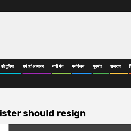
 की दुनिया
धर्म एवं अध्यात्म
नारी मंच
मनोरंजन
युवमंच
राजराग
व
ster should resign