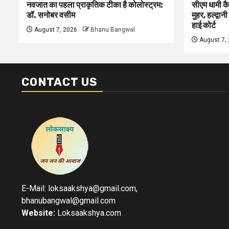
नवजात का पहला प्राकृतिक टीका है कोलोस्ट्रम:
सीएम धामी कै
डॉ. सनोबर वसीम
मुहर, हल्द्वान
हाई कोर्ट
August 7, 2026
Bhanu Bangwal
August 7,
CONTACT US
E-Mail: loksaakshya@gmail.com,
bhanubangwal@gmail.com
Website:
Loksaakshya.com