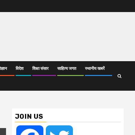
िज्ञान
विदेश
शिक्षा संसार
साहित्य जगत
स्थानीय खबरें
JOIN US