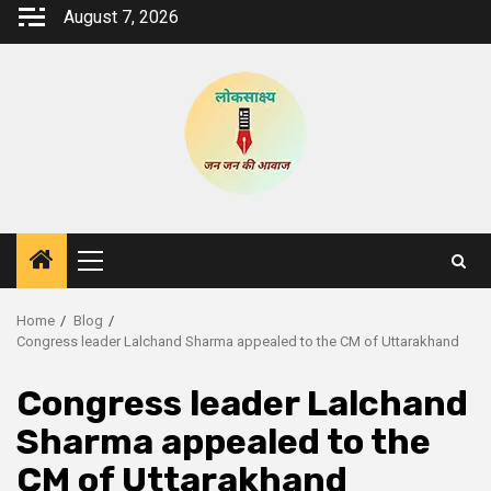
Skip
August 7, 2026
to
content
Primary
Menu
Home
Blog
Congress leader Lalchand Sharma appealed to the CM of Uttarakhand
Congress leader Lalchand
Sharma appealed to the
CM of Uttarakhand