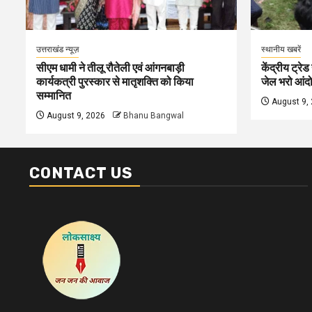
उत्तराखंड न्यूज़
स्थानीय खबरें
सीएम धामी ने तीलू रौतेली एवं आंगनबाड़ी
केंद्रीय ट्रेड
कार्यकत्री पुरस्कार से मातृशक्ति को किया
जेल भरो आंदोल
सम्मानित
August 9,
August 9, 2026
Bhanu Bangwal
CONTACT US