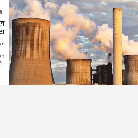
री
दन
टा
wal
 बन
...