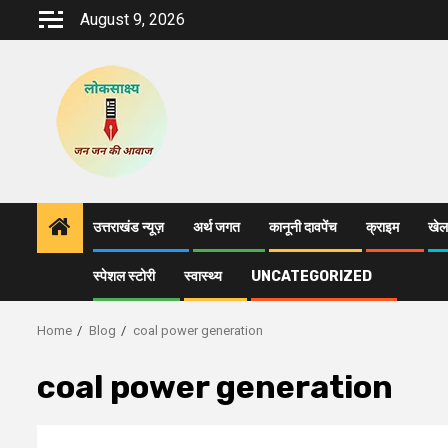
Skip
August 9, 2026
to
content
उत्तराखंड न्यूज़
अर्थ जगत
कानूनी दावपेंच
क्राइम
खेल
स्पेशल स्टोरी
स्वास्थ्य
UNCATEGORIZED
Home
Blog
coal power generation
coal power generation