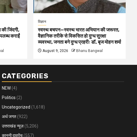
विज्ञान
 की जिंदगी,
स्वस्थ बचपन—स्वस्थ भारत अभियान की जरूरत,
पलब्ध कराईं
वैज्ञानिक तरीके से विकसित हो दुग्ध सुरक्षा
व्यवस्था, जनता बने दुग्ध प्रहरीः डॉ. बृज मोहन शर्मा
al
August 9, 2026
Bhanu Bangwal
CATEGORIES
NEW
(4)
Politics
(2)
Uncategorized
(1,618)
अर्थ जगत
(922)
उत्तराखंड न्यूज़
(5,206)
कानूनी दावपेंच
(557)