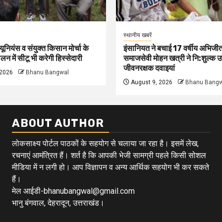
स्थानीय खबरें
 यूनियंस व संयुक्त किसान मोर्चा के
इंसानियत ने बचाई 17 वर्षीय अभिजीत
न में सीटू भी करेगी हिस्सेदारी
समाजसेवी मोहन खत्री ने नि:शुल्क उ
जीवनरक्षक दवाइयां
 2026
Bhanu Bangwal
August 9, 2026
Bhanu Bangw
ABOUT AUTHOR
लोकसाक्ष्य पोर्टल पाठकों के सहयोग से चलाया जा रहा है। इसमें लेख,
रचनाएं आमंत्रित हैं। शर्त है कि आपकी भेजी सामग्री पहले किसी सोशल
मीडिया में न लगी हो। आप विज्ञापन व अन्य आर्थिक सहयोग भी कर सकते
हैं।
मेल आईडी-bhanubangwal@gmail.com
भानु बंगवाल, देहरादून, उत्तराखंड।