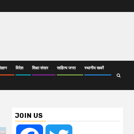
िज्ञान
विदेश
शिक्षा संसार
साहित्य जगत
स्थानीय खबरें
JOIN US