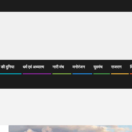
 की दुनिया
धर्म एवं अध्यात्म
नारी मंच
मनोरंजन
युवमंच
राजराग
व