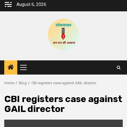
Skip
August 6, 2026
to
content
Primary
Menu
Home
Blog
CBI registers case against GAIL director
CBI registers case against
GAIL director