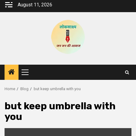
Skip
August 11, 2026
to
content
Primary
Menu
Home
Blog
but keep umbrella with you
but keep umbrella with
you