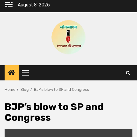
Skip
August 8, 2026
to
content
Primary
Menu
Home
Blog
BJP’s blow to SP and Congress
BJP’s blow to SP and
Congress