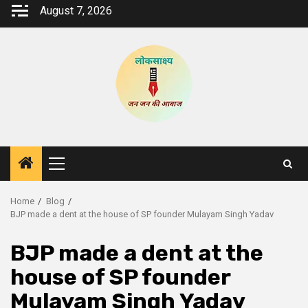
Skip
August 7, 2026
to
content
Primary
Menu
Home
Blog
BJP made a dent at the house of SP founder Mulayam Singh Yadav
BJP made a dent at the
house of SP founder
Mulayam Singh Yadav