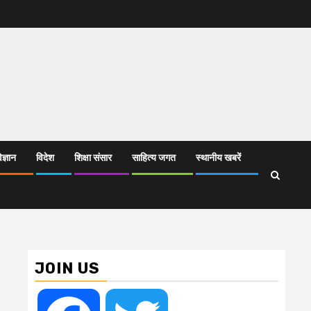
िज्ञान
विदेश
शिक्षा संसार
साहित्य जगत
स्थानीय खबरें
JOIN US