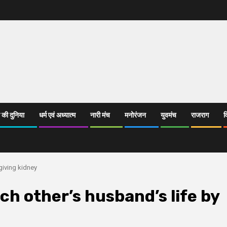
 की दुनिया
धर्म एवं अध्यात्म
नारी मंच
मनोरंजन
युवमंच
राजराग
व
giving kidney
h other’s husband’s life by