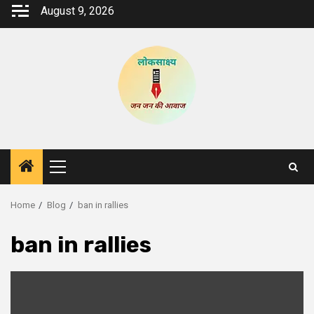
Skip
August 9, 2026
to
content
Primary
Menu
Home
Blog
ban in rallies
ban in rallies