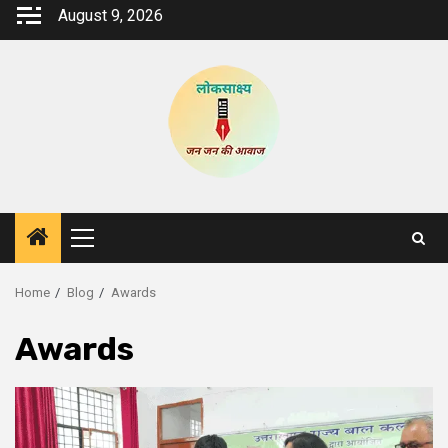
Skip
August 9, 2026
to
content
Primary
Menu
Home
Blog
Awards
Awards