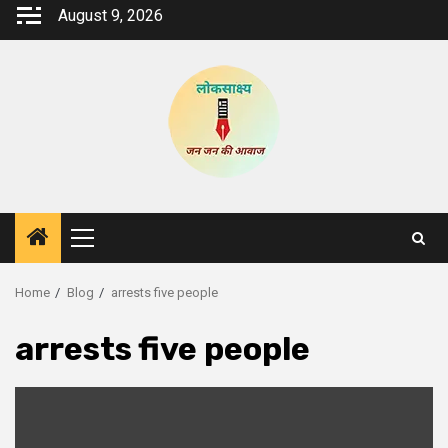
Skip
August 9, 2026
to
content
Primary
Menu
Home
Blog
arrests five people
arrests five people