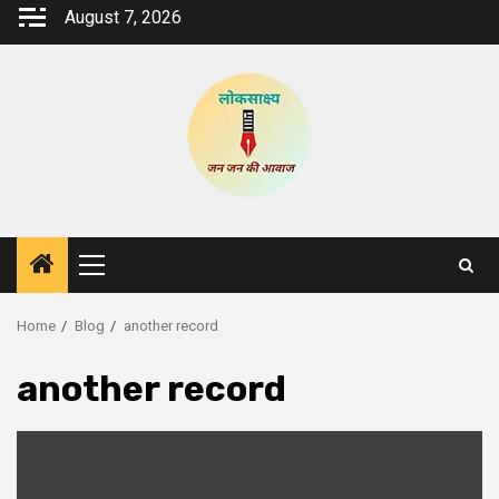
Skip
August 7, 2026
to
content
Primary
Menu
Home
Blog
another record
another record