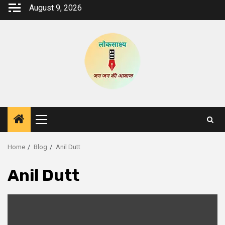
Skip
August 9, 2026
to
content
Primary
Menu
Home
Blog
Anil Dutt
Anil Dutt