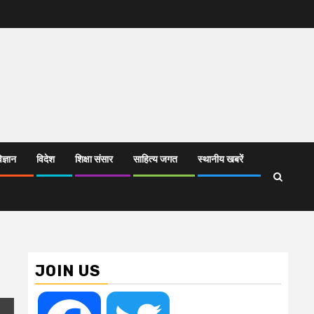
िज्ञान
विदेश
शिक्षा संसार
साहित्य जगत
स्थानीय खबरें
JOIN US