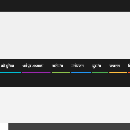
 की दुनिया
धर्म एवं अध्यात्म
नारी मंच
मनोरंजन
युवमंच
राजराग
व