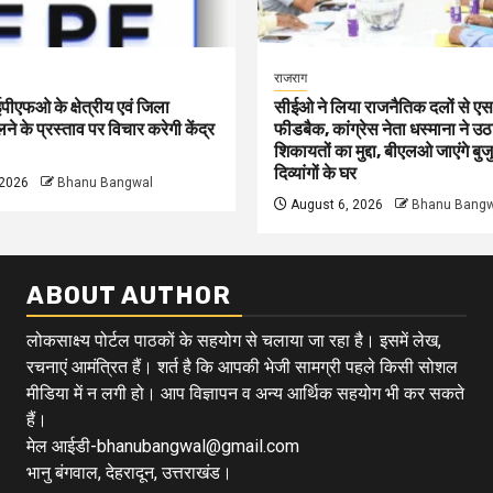
राजराग
 ईपीएफओ के क्षेत्रीय एवं जिला
सीईओ ने लिया राजनैतिक दलों से
े के प्रस्ताव पर विचार करेगी केंद्र
फीडबैक, कांग्रेस नेता धस्माना ने उठ
शिकायतों का मुद्दा, बीएलओ जाएंगे बुजु
दिव्यांगों के घर
 2026
Bhanu Bangwal
August 6, 2026
Bhanu Bangw
ABOUT AUTHOR
लोकसाक्ष्य पोर्टल पाठकों के सहयोग से चलाया जा रहा है। इसमें लेख,
रचनाएं आमंत्रित हैं। शर्त है कि आपकी भेजी सामग्री पहले किसी सोशल
मीडिया में न लगी हो। आप विज्ञापन व अन्य आर्थिक सहयोग भी कर सकते
हैं।
मेल आईडी-bhanubangwal@gmail.com
भानु बंगवाल, देहरादून, उत्तराखंड।