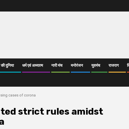
 की दुनिया
धर्म एवं अध्यात्म
नारी मंच
मनोरंजन
युवमंच
राजराग
व
asing cases of corona
ed strict rules amidst
a