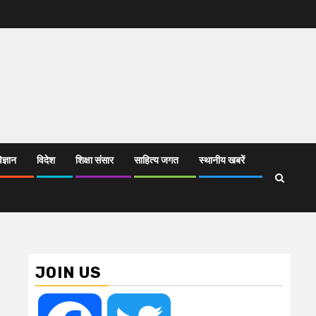
िज्ञान
विदेश
शिक्षा संसार
साहित्य जगत
स्थानीय खबरें
JOIN US