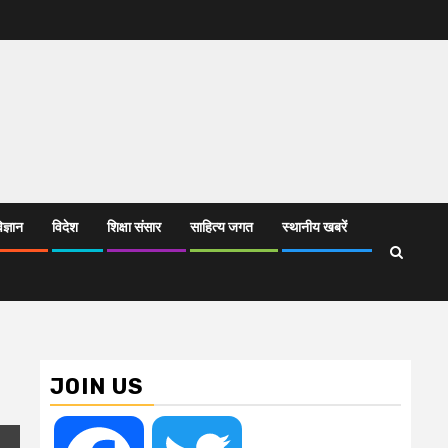
िज्ञान
विदेश
शिक्षा संसार
साहित्य जगत
स्थानीय खबरें
JOIN US