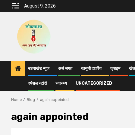
Skip
August 9, 2026
to
content
उत्तराखंड न्यूज़
अर्थ जगत
कानूनी दावपेंच
क्राइम
खेल
स्पेशल स्टोरी
स्वास्थ्य
UNCATEGORIZED
Home
Blog
again appointed
again appointed