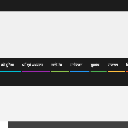
 की दुनिया
धर्म एवं अध्यात्म
नारी मंच
मनोरंजन
युवमंच
राजराग
व