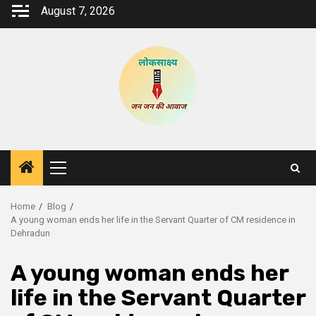
Skip
August 7, 2026
to
content
Primary
Menu
Home
Blog
A young woman ends her life in the Servant Quarter of CM residence in
Dehradun
A young woman ends her
life in the Servant Quarter