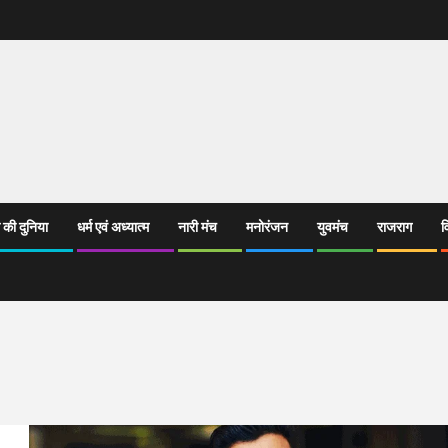
 की दुनिया
धर्म एवं अध्यात्म
नारी मंच
मनोरंजन
युवमंच
राजराग
व