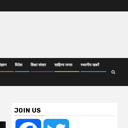
िज्ञान
विदेश
शिक्षा संसार
साहित्य जगत
स्थानीय खबरें
JOIN US