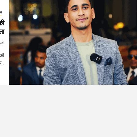
ंच
की
ला
wal
 की
...