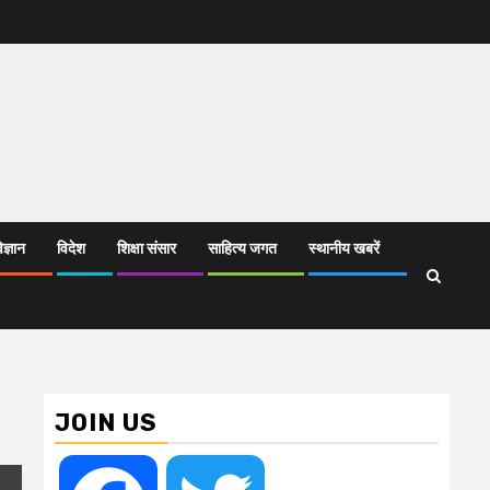
िज्ञान
विदेश
शिक्षा संसार
साहित्य जगत
स्थानीय खबरें
JOIN US