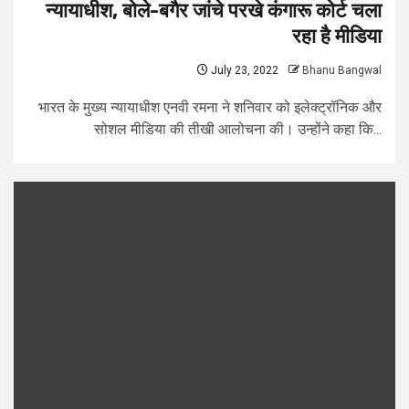
न्यायाधीश, बोले-बगैर जांचे परखे कंगारू कोर्ट चला
रहा है मीडिया
July 23, 2022
Bhanu Bangwal
भारत के मुख्य न्यायाधीश एनवी रमना ने शनिवार को इलेक्ट्रॉनिक और
सोशल मीडिया की तीखी आलोचना की। उन्होंने कहा कि...