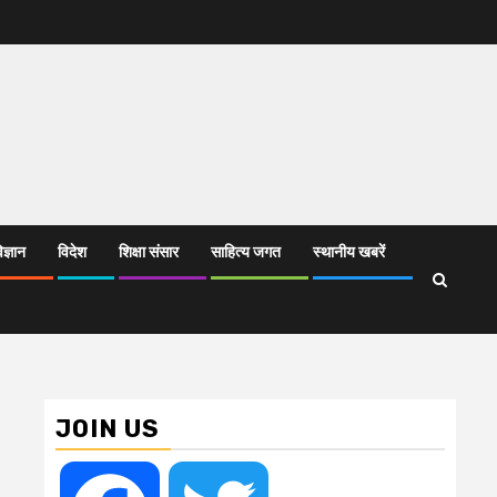
िज्ञान
विदेश
शिक्षा संसार
साहित्य जगत
स्थानीय खबरें
JOIN US