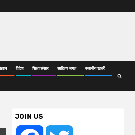
िज्ञान
विदेश
शिक्षा संसार
साहित्य जगत
स्थानीय खबरें
JOIN US