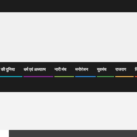
 की दुनिया
धर्म एवं अध्यात्म
नारी मंच
मनोरंजन
युवमंच
राजराग
व