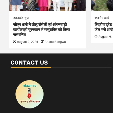
उत्तराखंड न्यूज़
स्थानीय खबरें
सीएम धामी ने तीलू रौतेली एवं आंगनबाड़ी
केंद्रीय ट्रेड
कार्यकत्री पुरस्कार से मातृशक्ति को किया
जेल भरो आंदोल
सम्मानित
August 9,
August 9, 2026
Bhanu Bangwal
CONTACT US